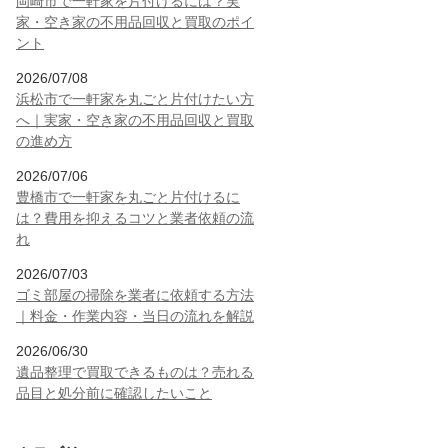
岡崎市で一軒家を片付けるには？実
家・空き家の不用品回収と買取のポイ
ント
2026/07/08
浜松市で一軒家を丸ごと片付けたい方
へ｜実家・空き家の不用品回収と買取
の進め方
2026/07/06
豊橋市で一軒家を丸ごと片付けるに
は？費用を抑えるコツと業者依頼の流
れ
2026/07/03
ゴミ部屋の掃除を業者に依頼する方法
｜料金・作業内容・当日の流れを解説
2026/06/30
遺品整理で買取できるものは？売れる
品目と処分前に確認したいこと