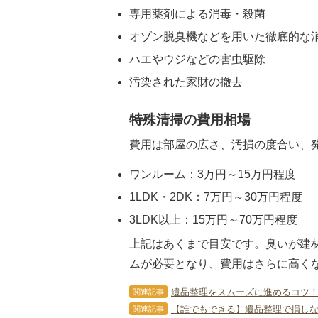
専用薬剤による消毒・殺菌
オゾン脱臭機などを用いた徹底的な
ハエやウジなどの害虫駆除
汚染された家財の撤去
特殊清掃の費用相場
費用は部屋の広さ、汚損の度合い、
ワンルーム：3万円～15万円程度
1LDK・2DK：7万円～30万円程度
3LDK以上：15万円～70万円程度
上記はあくまで目安です。臭いが建
ムが必要となり、費用はさらに高く
遺品整理をスムーズに進めるコツ！
関連記事
【誰でもできる】遺品整理で損しな
関連記事