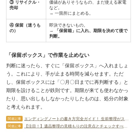
③ リサイクル・
価値がありそうなもの、まだ使える家電
売却
など。
→ 一箇所にまとめる。
④ 保留（迷うも
即決できないもの。
の）
→
「保留箱」に入れ、期限を決めて後で
判断。
「保留ボックス」で作業を止めない
判断に迷ったら、すぐに「保留ボックス」へ入れましょ
う。これにより、手が止まる時間を減らせます。ただ
し、保留ボックスには「〇月〇日までに再判断する」と
期限を設けることが鉄則です。期限が来ても使わなかっ
たり、思い出しもしなかったりしたものは、処分の対象
と考えられます。
エンディングノートの書き方完全ガイド！ 生前整理がスムーズに進む3つの秘訣
関連記事
【注目！】遺品整理の見積もりの注意点とチェックすべきポイント
関連記事