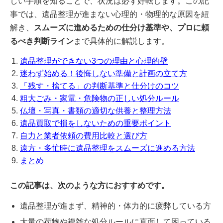
しい手順を知ることで、状況は必ず好転します。この記
事では、遺品整理が進まない心理的・物理的な原因を紐
解き、
スムーズに進めるための仕分け基準や、プロに頼
るべき判断ライン
まで具体的に解説します。
遺品整理ができない3つの理由と心理的壁
迷わず始める！後悔しない準備と計画の立て方
「残す・捨てる」の判断基準と仕分けのコツ
粗大ごみ・家電・危険物の正しい処分ルール
仏壇・写真・書類の適切な供養と整理方法
遺品買取で損をしないための重要ポイント
自力と業者依頼の費用比較と選び方
遠方・多忙時に遺品整理をスムーズに進める方法
まとめ
この記事は、次のような方におすすめです。
遺品整理が進まず、精神的・体力的に疲弊している方
大量の荷物や複雑な処分ルールに直面して困っている