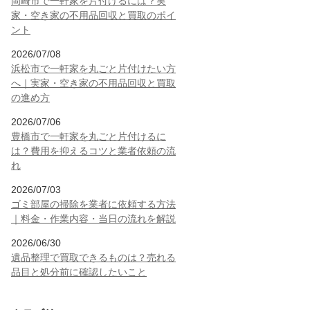
岡崎市で一軒家を片付けるには？実
家・空き家の不用品回収と買取のポイ
ント
2026/07/08
浜松市で一軒家を丸ごと片付けたい方
へ｜実家・空き家の不用品回収と買取
の進め方
2026/07/06
豊橋市で一軒家を丸ごと片付けるに
は？費用を抑えるコツと業者依頼の流
れ
2026/07/03
ゴミ部屋の掃除を業者に依頼する方法
｜料金・作業内容・当日の流れを解説
2026/06/30
遺品整理で買取できるものは？売れる
品目と処分前に確認したいこと