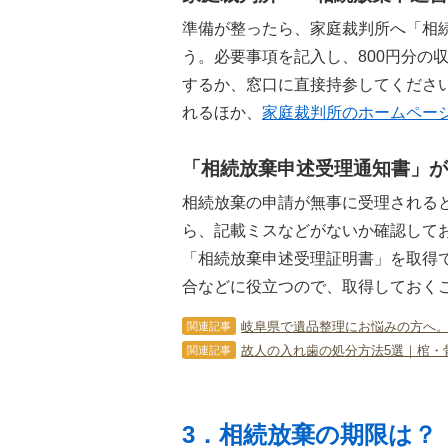
準備が整ったら、家庭裁判所へ「相
う。必要事項を記入し、800円分の
するか、窓口に直接持参してくださ
れるほか、
家庭裁判所のホームペー
「相続放棄申述受理通知書」が
相続放棄の申請が無事に受理される
ら、記載ミスなどがないか確認して
「相続放棄申述受理証明書」を取得
合などに役立つので、取得しておく
岐阜県で遺品整理にお悩みの方へ
関連記事
故人の入れ歯の処分方法5選｜棺・
関連記事
3．相続放棄の期限は？