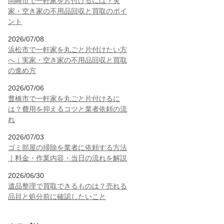
岡崎市で一軒家を片付けるには？実
家・空き家の不用品回収と買取のポイ
ント
2026/07/08
浜松市で一軒家を丸ごと片付けたい方
へ｜実家・空き家の不用品回収と買取
の進め方
2026/07/06
豊橋市で一軒家を丸ごと片付けるに
は？費用を抑えるコツと業者依頼の流
れ
2026/07/03
ゴミ部屋の掃除を業者に依頼する方法
｜料金・作業内容・当日の流れを解説
2026/06/30
遺品整理で買取できるものは？売れる
品目と処分前に確認したいこと