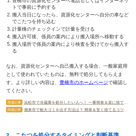
豊橋市の資源化センターへ電話もしくはインターネッ
トで事前に予約する
搬入当日になったら、資源化センターへ自分の車など
でこたつを持ち込む
計量棟のチェックインで計量を受ける
搬入許可後、係員の案内により搬入場所へ移動する
搬入場所で係員の案内により検査を受けてから搬入す
る
なお、資源化センターへ自己搬入する場合、一般家庭用
として使われていたものは、無料で処分してもらえま
す。より詳しい内容は、
豊橋市のホームページ
で確認し
てください。
浜松市で冷蔵庫を処分したい人へ！ 一番簡単＆楽に捨てるコツを伝授！
関連記事
潮来市で粗大ゴミを出す方法は？ 簡単＆安く捨てるコツを教えます！
関連記事
2．こたつを処分するタイミングと判断基準