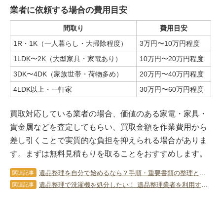
業者に依頼する場合の費用目安
間取り
費用目安
1R・1K（一人暮らし・大掃除程度）
3万円〜10万円程度
1LDK〜2K（大型家具・家電あり）
10万円〜20万円程度
3DK〜4DK（家族世帯・荷物多め）
20万円〜40万円程度
4LDK以上・一軒家
30万円〜60万円程度
買取対応している業者の場合、価値のある家電・家具・
貴金属などを査定してもらい、買取金額を作業費用から
差し引くことで実質的な負担を抑えられる場合がありま
す。まずは無料見積もりを取ることをおすすめします。
遺品整理を自分で始めるなら？手順・重要書類の整理と安全な保管方法を徹底解説
関連記事
遺品整理で洗濯機を処分したい！ 遺品整理業者を利用するメリットは？
関連記事