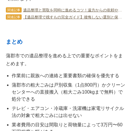
遺品整理と買取を同時に進めるコツ！遠方からの依頼や退去期限への対策
関連記事
【遺品整理で残すもの完全ガイド】後悔しない選別と保管の基準とは？
関連記事
まとめ
蒲郡市での遺品整理を進める上での重要なポイントをま
とめます。
作業前に親族への連絡と重要書類の確保を優先する
蒲郡市の粗大ごみは戸別収集（1点800円）かクリーン
センターへの直接搬入（粗大ごみ100kgまで無料）で
処分できる
テレビ・エアコン・冷蔵庫・洗濯機は家電リサイクル
法の対象で粗大ごみには出せない
業者費用の目安は間取りと荷物量によって3万円〜60