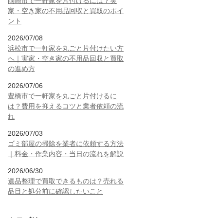
岡崎市で一軒家を片付けるには？実
家・空き家の不用品回収と買取のポイ
ント
2026/07/08
浜松市で一軒家を丸ごと片付けたい方
へ｜実家・空き家の不用品回収と買取
の進め方
2026/07/06
豊橋市で一軒家を丸ごと片付けるに
は？費用を抑えるコツと業者依頼の流
れ
2026/07/03
ゴミ部屋の掃除を業者に依頼する方法
｜料金・作業内容・当日の流れを解説
2026/06/30
遺品整理で買取できるものは？売れる
品目と処分前に確認したいこと