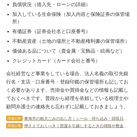
負債状況（借入先・ローンの詳細）
加入している生命保険（加入内容と保険証券の保管場
所）
有価証券（証券会社名と口座番号）
不動産資産（土地の場所と不動産権利書の保管場所）
価値ある品について（貴金属・宝飾品・絵画など）
クレジットカード（カード会社と番号）
会社経営など事業をしている場合、法人名義の取引先銀
行名・支店・口座番号・登録印鑑の保管場所も記してお
く必要があります。売掛金や買掛金などの情報も記載し
ておくべきです。普段から経理を依頼している税理士や
顧問弁護士の連絡先も忘れずに記載しておきましょう。
東海市の粗大ごみの出し方｜シール・持ち込み・回収日と料金を解説
関連記事
押さえておくべき！部屋を引越しするときの掃除や敷金返還のコツとは
関連記事