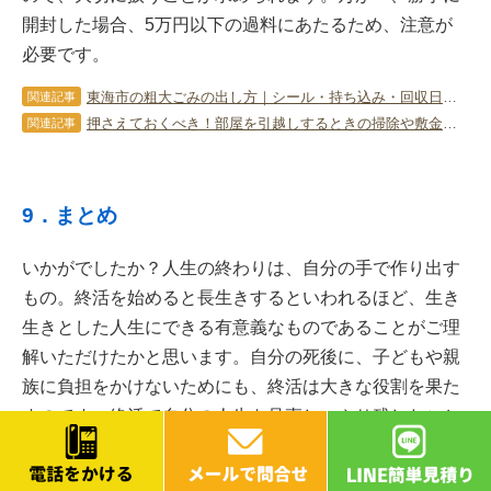
開封した場合、5万円以下の過料にあたるため、注意が
必要です。
東海市の粗大ごみの出し方｜シール・持ち込み・回収日と料金を解説
関連記事
押さえておくべき！部屋を引越しするときの掃除や敷金返還のコツとは
関連記事
9．まとめ
いかがでしたか？人生の終わりは、自分の手で作り出す
もの。終活を始めると長生きするといわれるほど、生き
生きとした人生にできる有意義なものであることがご理
解いただけたかと思います。自分の死後に、子どもや親
族に負担をかけないためにも、終活は大きな役割を果た
すのです。終活で自分の人生を見直し、やり残したこと
や後悔しないために決めておきたいことなどがわかりま
すので、元気で体が動くうちに始めるようにしましょ