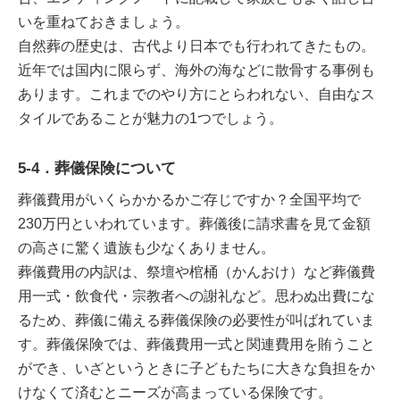
いを重ねておきましょう。
自然葬の歴史は、古代より日本でも行われてきたもの。
近年では国内に限らず、海外の海などに散骨する事例も
あります。これまでのやり方にとらわれない、自由なス
タイルであることが魅力の1つでしょう。
5-4．葬儀保険について
葬儀費用がいくらかかるかご存じですか？全国平均で
230万円といわれています。葬儀後に請求書を見て金額
の高さに驚く遺族も少なくありません。
葬儀費用の内訳は、祭壇や棺桶（かんおけ）など葬儀費
用一式・飲食代・宗教者への謝礼など。思わぬ出費にな
るため、葬儀に備える葬儀保険の必要性が叫ばれていま
す。葬儀保険では、葬儀費用一式と関連費用を賄うこと
ができ、いざというときに子どもたちに大きな負担をか
けなくて済むとニーズが高まっている保険です。