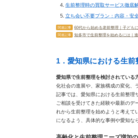
生前整理時の買取サービス徹底
立ち会い不要プラン：内容・安
60代から始める老前整理｜子ども
関連記事
知多市で生前整理を始めるには｜
関連記事
1．愛知県における生前
愛知県で生前整理を検討されている
化社会の進展や、家族構成の変化、
記事では、愛知県における生前整理
ご相談を受けてきた経験や最新のデ
れから生前整理を始めようと考えて
になるよう、具体的な事例や愛知な
高齢化と生前整理ニーズ増加の