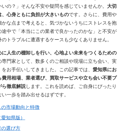
いいの？」そんな不安や疑問を感じていませんか。
大切
は、心身ともに負担が大きいもの
です。さらに、費用や
細かな点まで考えると、気づかないうちにストレスを抱
の途中で「本当にこの業者で良かったのかな」と不安が
外のトラブルに遭遇するケースも少なくありません。
めに人生の棚卸しを行い、心地よい未来をつくるための
の専門家として、数多くのご相談や現場に立ち会い、実
」をお手伝いしてきました。この記事では、
愛知県にお
ら費用相場、業者選び、買取サービスや立ち会い不要プ
がら徹底解説
します。これを読めば、ご自身にぴったり
ない一歩を踏み出せるはずです。
スの市場動向と特徴
（愛知県版）
者の選び方