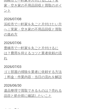
岡崎市で一軒家を片付けるには？実
家・空き家の不用品回収と買取のポイ
ント
2026/07/08
浜松市で一軒家を丸ごと片付けたい方
へ｜実家・空き家の不用品回収と買取
の進め方
2026/07/06
豊橋市で一軒家を丸ごと片付けるに
は？費用を抑えるコツと業者依頼の流
れ
2026/07/03
ゴミ部屋の掃除を業者に依頼する方法
｜料金・作業内容・当日の流れを解説
2026/06/30
遺品整理で買取できるものは？売れる
品目と処分前に確認したいこと