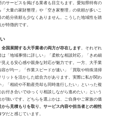
型のサービスを掲げる業者も目立ちます。愛知県特有の
ら「大量の家財整理」や「空き家整理」の依頼が多いこ
目の処分依頼も少なくありません。こうした地域性を踏
点が特徴的です。
い
、全国展開する大手業者の両方が存在します
。それぞれ
者は「地域事情に詳しい」「柔軟な相談対応」「きめ細
が見える安心感や親身な対応が魅力です。一方、大手業
内容が均一」「作業スピードが速い」「買取や特殊清掃
メリットを活かした総合力があります。実際に私が関わ
い」「相続や不動産売却も同時進行したい」といった複
のお付き合いでゆっくり相談しながら進めたい」という
向が強いです。どちらを選ぶかは、ご自身やご家族の価
社から見積もりを取り、サービス内容や担当者との相性
コツ
だと感じています。