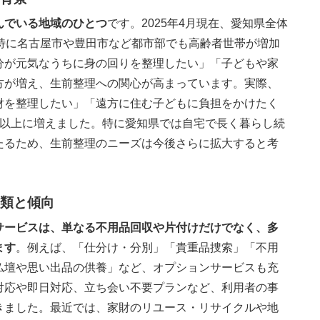
んでいる地域のひとつ
です。2025年4月現在、愛知県全体
、特に名古屋市や豊田市など都市部でも高齢者世帯が増加
分が元気なうちに身の回りを整理したい」「子どもや家
方が増え、生前整理への関心が高まっています。実際、
財を整理したい」「遠方に住む子どもに負担をかけたく
倍以上に増えました。特に愛知県では自宅で長く暮らし続
たるため、生前整理のニーズは今後さらに拡大すると考
類と傾向
サービスは、単なる不用品回収や片付けだけでなく、多
ます
。例えば、「仕分け・分別」「貴重品捜索」「不用
仏壇や思い出品の供養」など、オプションサービスも充
対応や即日対応、立ち会い不要プランなど、利用者の事
きました。最近では、家財のリユース・リサイクルや地