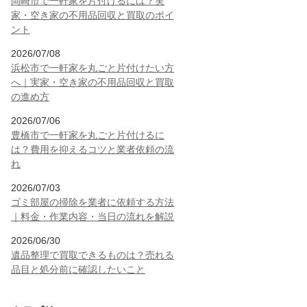
岡崎市で一軒家を片付けるには？実
家・空き家の不用品回収と買取のポイ
ント
2026/07/08
浜松市で一軒家を丸ごと片付けたい方
へ｜実家・空き家の不用品回収と買取
の進め方
2026/07/06
豊橋市で一軒家を丸ごと片付けるに
は？費用を抑えるコツと業者依頼の流
れ
2026/07/03
ゴミ部屋の掃除を業者に依頼する方法
｜料金・作業内容・当日の流れを解説
2026/06/30
遺品整理で買取できるものは？売れる
品目と処分前に確認したいこと