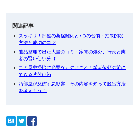
関連記事
スッキリ！部屋の断捨離術と7つの習慣：効果的な
方法と成功のコツ
遺品整理で出た大量のゴミ・家電の処分、行政と業
者の賢い使い分け
ゴミ屋敷掃除に必要なものはこれ！業者依頼の前に
できる片付け術
汚部屋が及ぼす悪影響…その内容を知って脱出方法
を考えよう！