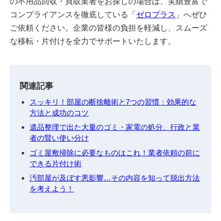
の不用品回収・買取業者をお探しの場合は、実績豊富で
コンプライアンスを徹底している「
ゼロプラス
」へぜひ
ご依頼ください。企業の皆様の負担を軽減し、スムーズ
な移転・片付けを全力でサポートいたします。
関連記事
スッキリ！部屋の断捨離術と7つの習慣：効果的な
方法と成功のコツ
遺品整理で出た大量のゴミ・家電の処分、行政と業
者の賢い使い分け
ゴミ屋敷掃除に必要なものはこれ！業者依頼の前に
できる片付け術
汚部屋が及ぼす悪影響…その内容を知って脱出方法
を考えよう！