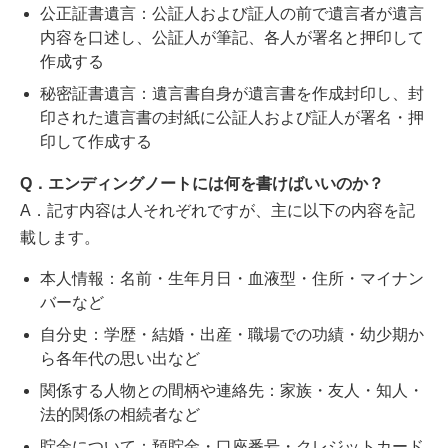
公正証書遺言：公証人および証人の前で遺言者が遺言
内容を口述し、公証人が筆記、各人が署名と押印して
作成する
秘密証書遺言：遺言書自身が遺言書を作成封印し、封
印された遺言書の封紙に公証人および証人が署名・押
印して作成する
Q．エンディングノートには何を書けばいいのか？
A．記す内容は人それぞれですが、主に以下の内容を記
載します。
本人情報：名前・生年月日・血液型・住所・マイナン
バーなど
自分史：学歴・結婚・出産・職場での功績・幼少期か
ら各年代の思い出など
関係する人物との間柄や連絡先：家族・友人・知人・
法的関係の相続者など
貯金について：預貯金・口座番号・クレジットカード