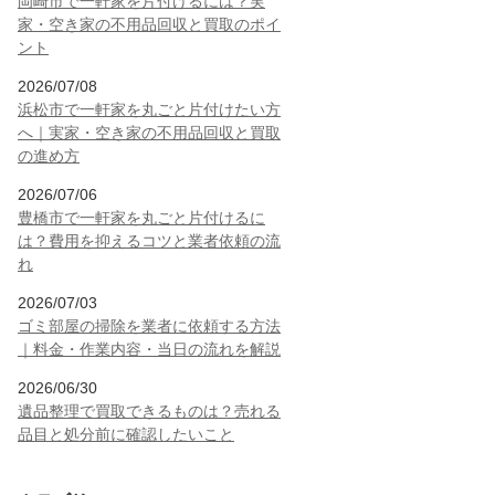
岡崎市で一軒家を片付けるには？実
家・空き家の不用品回収と買取のポイ
ント
2026/07/08
浜松市で一軒家を丸ごと片付けたい方
へ｜実家・空き家の不用品回収と買取
の進め方
2026/07/06
豊橋市で一軒家を丸ごと片付けるに
は？費用を抑えるコツと業者依頼の流
れ
2026/07/03
ゴミ部屋の掃除を業者に依頼する方法
｜料金・作業内容・当日の流れを解説
2026/06/30
遺品整理で買取できるものは？売れる
品目と処分前に確認したいこと