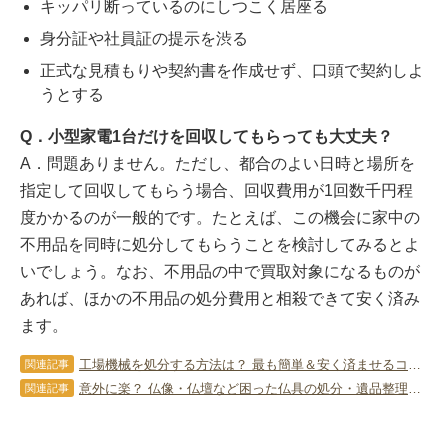
キッパリ断っているのにしつこく居座る
身分証や社員証の提示を渋る
正式な見積もりや契約書を作成せず、口頭で契約しよ
うとする
Q．
小型家電1台だけを回収してもらっても大丈夫？
A．問題ありません。ただし、都合のよい日時と場所を
指定して回収してもらう場合、回収費用が1回数千円程
度かかるのが一般的です。たとえば、この機会に家中の
不用品を同時に処分してもらうことを検討してみるとよ
いでしょう。なお、不用品の中で買取対象になるものが
あれば、ほかの不用品の処分費用と相殺できて安く済み
ます。
工場機械を処分する方法は？ 最も簡単＆安く済ませるコツを伝授！
関連記事
意外に楽？ 仏像・仏壇など困った仏具の処分・遺品整理のポイント！
関連記事