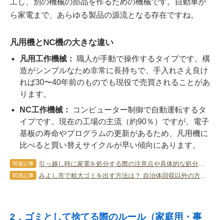
工し、別の機械の部品を作るための機械です。自動車か
ら家電まで、あらゆる製品の源流となる存在ですね。
凡用機とNC機の大きな違い
凡用工作機械：
職人が手動で操作するタイプです。構
造がシンプルなため非常に長持ちで、手入れさえ良け
れば30〜40年前のものでも現役で売買されることがあ
ります。
NC工作機械：
コンピューター制御で自動運転するタ
イプです。現在の工場の主流（約90％）ですが、電子
基板の寿命やプログラムの更新があるため、凡用機に
比べると買い替えサイクルが早い傾向にあります。
引っ越し時に家電を処分する際の注意点や具体的な処分方法をご紹介
関連記事
みよし市で粗大ゴミを出す方法は？ 自治体回収以外の方法もまとめて紹介
関連記事
2．ゴミとして捨てる際のルール（家庭用・事