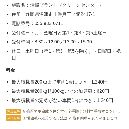
施設名：清掃プラント（クリーンセンター）
住所：静岡県沼津市上香貫三ノ洞2417-1
電話番号：055-933-0711
受付曜日：月～金曜日と第1・第3・第5土曜日
受付時間：8:30～12:00／13:00～15:30
休日：土曜日（第1・第3・第5を除く）・日曜日・祝
日
料金
最大積載量200kgまで車両1台につき：1,240円
最大積載量200kg超100kgごとの加算額：620円
最大積載量の定めがない車両1台につき：1,240円
新宿区で冷蔵庫を処分する全手順！無料で手放すコツと業者の選び方
関連記事
工場機械を処分する方法は？ 最も簡単＆安く済ませるコツを伝授！
関連記事