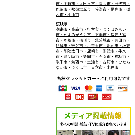
市・下野市・大田原市・真岡市・日光市・
鹿沼市・那須塩原市・佐野市・足利市・栃
木市・小山市
茨城県
潮来市・高萩市・行方市・つくばみらい
市・かすみがうら市・下妻市・常陸大宮
市・稲敷市・桜川市・北茨城市・鉾田市・
結城市・守谷市・小美玉市・那珂市・坂東
市・常陸太田市・鹿嶋市・常総市・牛久
市・龍ケ崎市・笠間市・石岡市・神栖市・
取手市・筑西市・土浦市・古河市・ひたち
なか市・つくば市・日立市・水戸市