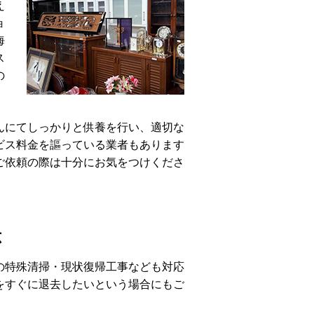
え
ョ
海
ス
の
んにてしっかりと供養を行い、適切な
ビス料金を謳っている業者もあります
ご依頼の際は十分にお気をつけくださ
応
の特殊清掃・現状復帰工事なども対応
をすぐに退去したいという場合にもご