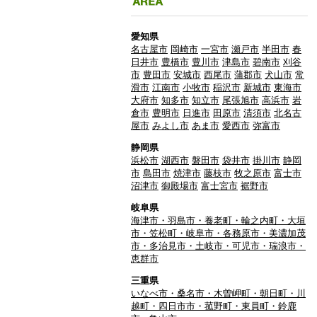
愛知県
名古屋市
岡崎市
一宮市
瀬戸市
半田市
春
日井市
豊橋市
豊川市
津島市
碧南市
刈谷
市
豊田市
安城市
西尾市
蒲郡市
犬山市
常
滑市
江南市
小牧市
稲沢市
新城市
東海市
大府市
知多市
知立市
尾張旭市
高浜市
岩
倉市
豊明市
日進市
田原市
清須市
北名古
屋市
みよし市
あま市
愛西市
弥富市
静岡県
浜松市
湖西市
磐田市
袋井市
掛川市
静岡
市
島田市
焼津市
藤枝市
牧之原市
富士市
沼津市
御殿場市
富士宮市
裾野市
岐阜県
海津市・羽島市・養老町・輪之内町・大垣
市・笠松町・岐阜市・各務原市・美濃加茂
市・多治見市・土岐市・可児市・瑞浪市・
恵群市
三重県
いなべ市・桑名市・木曽岬町・朝日町・川
越町・四日市市・菰野町・東員町・鈴鹿