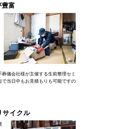
が豊富
手葬儀会社様が主催する
生前整理セミ
短で当日中もお見積もりも可能ですの
リサイクル
廃