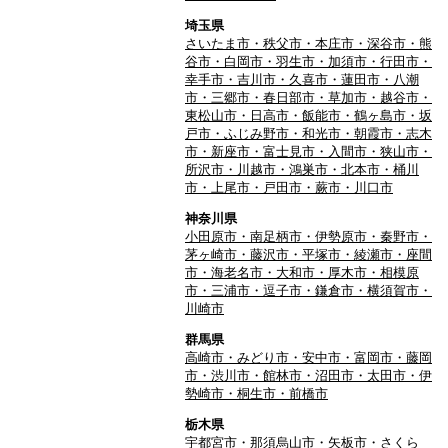
埼玉県
さいたま市・秩父市・本庄市・深谷市・熊
谷市・白岡市・羽生市・加須市・行田市・
幸手市・吉川市・久喜市・蓮田市・八潮
市・三郷市・春日部市・草加市・越谷市・
東松山市・日高市・飯能市・鶴ヶ島市・坂
戸市・ふじみ野市・和光市・朝霞市・志木
市・新座市・富士見市・入間市・狭山市・
所沢市・川越市・鴻巣市・北本市・桶川
市・上尾市・戸田市・蕨市・川口市
神奈川県
小田原市・南足柄市・伊勢原市・秦野市・
茅ヶ崎市・藤沢市・平塚市・綾瀬市・座間
市・海老名市・大和市・厚木市・相模原
市・三浦市・逗子市・鎌倉市・横須賀市・
川崎市
群馬県
高崎市・みどり市・安中市・富岡市・藤岡
市・渋川市・館林市・沼田市・太田市・伊
勢崎市・桐生市・前橋市
栃木県
宇都宮市・那須烏山市・矢板市・さくら