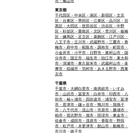
市・亀山市
東京都
千代田区・中央区・港区・新宿区・文京
区・台東区・墨田区・江東区・品川区・目
黒区・大田区・世田谷区・渋谷区・中野
区・杉並区・豊島区・北区・荒川区・板橋
区・練馬区・足立区・葛飾区・江戸川区・
八王子市・立川市・武蔵野市・三鷹市・青
梅市・府中市・昭島市・調布市・町田市・
小金井市・小平市・日野市・東村山市・国
分寺市・国立市・福生市・狛江市・東大和
市・清瀬市・東久留米市・武蔵村山市・多
摩市・稲城市・羽村市・あきる野市・西東
京市
千葉県
千葉市・大網白里市・南房総市・いすみ
市・山武市・冨里市・白井市・印西市・八
街市・袖ヶ浦市・四街道市・浦安市・富津
市・君津市・鎌ヶ谷市・鴨川市・我孫子
市・八千代市・流山市・市原市・勝浦市・
柏市・習志野市・旭市・匝瑳市・東金市・
佐倉市・成田市・茂原市・香取市・野田
市・松戸市・木更津市・館山市・船橋市・
市川市・銚子市