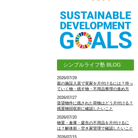
シンプルライフ塾 BLOG
2026/07/29
親の施設入居で実家を片付けるには？持っ
ていく物・残す物・不用品整理の進め方
2026/07/27
賃貸物件に残された荷物はどう片付ける？
残置物回収前に確認したいこと
2026/07/20
物置・倉庫・庭先の不用品を片付けるに
は？解体前・空き家管理で確認したいこと
2026/07/15